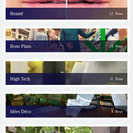
Beauté
12
News
Bons Plans
14
News
High Tech
11
News
Idées Déco
4
News