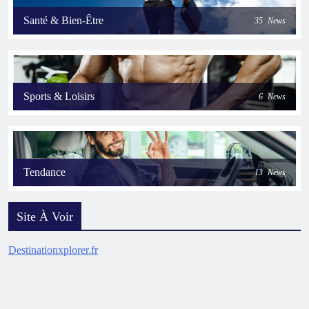
Santé & Bien-Être
35
News
Sports & Loisirs
6
News
Tendance
13
News
Site À Voir
Destinationxplorer.fr