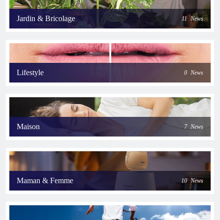
Jardin & Bricolage
11
News
Lifestyle
0
News
Maison
7
News
Maman & Femme
10
News