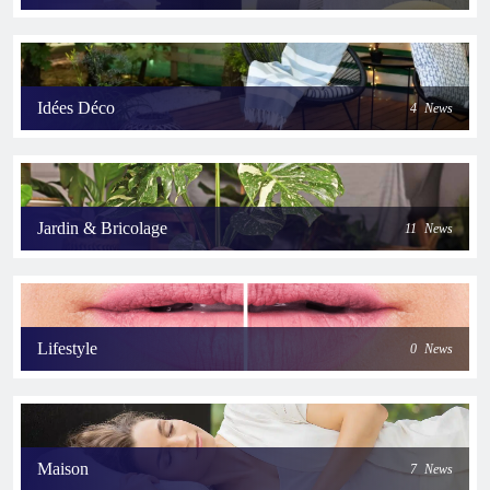
Idées Déco
4
News
Jardin & Bricolage
11
News
Lifestyle
0
News
Maison
7
News