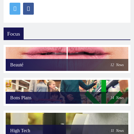
Focus
Beauté
12
News
Bons Plans
14
News
High Tech
11
News