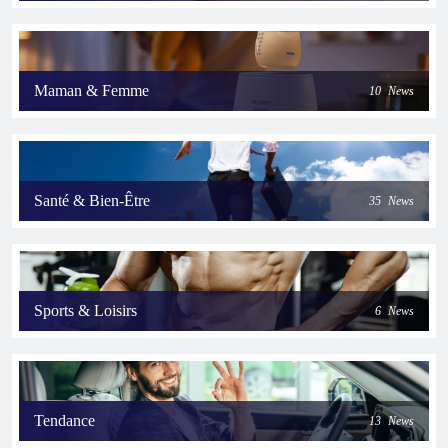
Maman & Femme
10
News
Santé & Bien-Être
35
News
Sports & Loisirs
6
News
Tendance
13
News