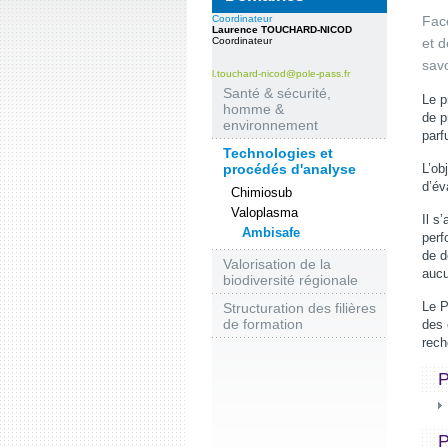
Coordinateur
Fac
Laurence TOUCHARD-NICOD
Coordinateur
et d
savo
l.touchard-nicod@pole-pass.fr
Santé & sécurité,
Le p
homme &
de p
environnement
parf
Technologies et
procédés d'analyse
L’ob
d’év
Chimiosub
Valoplasma
Il s
Ambisafe
perf
de d
Valorisation de la
aucu
biodiversité régionale
Le P
Structuration des filières
de formation
des 
rech
P
P