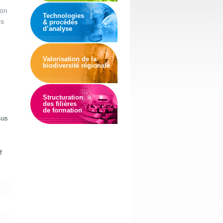
ion
Technologies
rs
& procédés
d’analyse
Valorisation de la
biodiversité régionale
Structuration
des filières
de formation
sus
f