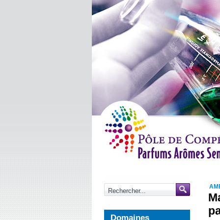
AM
Ma
p
Domaines