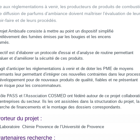
e aux réglementations à venir, les producteurs de produits de combust
e diffusion de parfums d’ambiance doivent maîtriser l’évaluation de leu
ir-faire et de leurs procédés.
rojet Ambisafe consiste à mettre au point un dispositif simplifié
rélèvement des fumées émises par les bougies et les encens
umés.
jectif est d’élaborer un protocole d'essai et d’analyse de routine permettant
aluer et d’améliorer la sécurité de ces produits.
’agit d’anticiper les réglementations à venir et de doter les PME de moyens
ormants leur permettant d’intégrer ces nouvelles contraintes dans leur proces
éveloppement pour de nouveaux produits de qualité, fiables et ne présentant
n risque pour les consommateurs.
ôle PASS et l’Association COSMED ont fédéré autour de ce projet collaborati
entreprises du secteur. Ils les ont assistées dans la structuration du projet, la
erche de financements et le montage des dossiers correspondants.
orteur du projet :
Laboratoire Chimie Provence de l’Université de Provence
artenaires recherche :