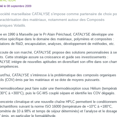
M ACTEUR
lié le 08 septembre 2009
société marseillaise CATALYSE s’impose comme partenaire de choix po
caractérisation des matériaux, notamment autour des Composés
niques Volatils.
e en 1990 à Marseille par le Pr Alain Périchaud, CATALYSE développe une
rtise spécifique dans le domaine des matériaux, polymères et composites :
tations de R&D, encapsulation, analyses, développement de méthodes, etc.
écoute de son marché, CATALYSE propose des solutions personnalisées à se
nts. Cette stratégie assure sa croissance et guide ses investissements :
LYSE intègre de nouvelles aptitudes en diversifiant son offre dans son cha
compétences.
urd’hui, CATALYSE s’intéresse à la problématique des composés organiques
tils (COV) émis par les matériaux et se dote de moyens puissants.
hermodésorbeur peut faire subir une thermodésorption sous Hélium (températ
30°C à +300°C), puis le GC-MS couplé sépare et identifie les COV dégagés.
enceinte climatique et une nouvelle chaîne HPLC permettent le conditionnem
échantillons suivant la norme ISO 16000 (température de +10°C à +180°C,
ométrie de 10 à 98% et temps de séjour déterminés) et l’analyse et le dosag
émis, en particulier le formaldéhyde.