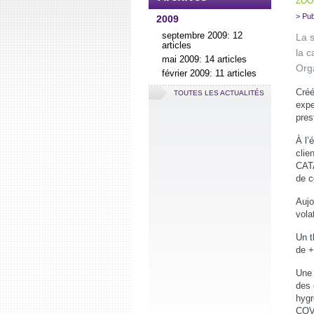
ZOO
> Pub
2009
septembre 2009: 12
La 
articles
la 
mai 2009: 14 articles
Orga
février 2009: 11 articles
Créé
TOUTES LES ACTUALITÉS
expe
pres
À l’
clie
CATA
de 
Aujo
vola
Un t
de +
Une 
des 
hygr
COV 