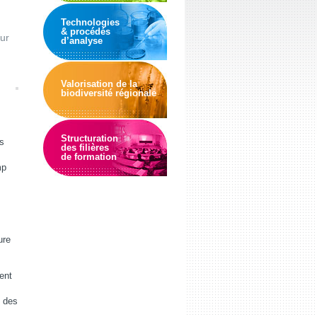
Technologies
& procédés
ur
d’analyse
Valorisation de la
biodiversité régionale
Structuration
s
des filières
de formation
mp
ure
ent
e des