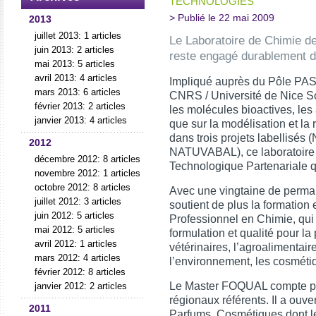
TECHNOLOGIES
> Publié le 22 mai 2009
2013
juillet 2013: 1 articles
Le Laboratoire de Chimie d
juin 2013: 2 articles
reste engagé durablement da
mai 2013: 5 articles
avril 2013: 4 articles
Impliqué auprès du Pôle PA
mars 2013: 6 articles
CNRS / Université de Nice So
février 2013: 2 articles
les molécules bioactives, les 
janvier 2013: 4 articles
que sur la modélisation et la
dans trois projets labell
2012
NATUVABAL), ce laboratoire e
décembre 2012: 8 articles
Technologique Partenariale qu
novembre 2012: 1 articles
octobre 2012: 8 articles
Avec une vingtaine de perma
juillet 2012: 3 articles
soutient de plus la formatio
juin 2012: 5 articles
Professionnel en Chimie, qui
mai 2012: 5 articles
formulation et qualité pour l
avril 2012: 1 articles
vétérinaires, l’agroalimentaire
mars 2012: 4 articles
l’environnement, les cosméti
février 2012: 8 articles
Le Master FOQUAL compte prè
janvier 2012: 2 articles
régionaux référents. Il a ouv
2011
Parfums, Cosmétiques dont l